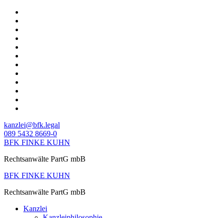
Skip
to
content
kanzlei@bfk.legal
089 5432 8669-0
BFK FINKE KUHN
Rechtsanwälte PartG mbB
BFK FINKE KUHN
Rechtsanwälte PartG mbB
Kanzlei
Kanzleiphilosophie